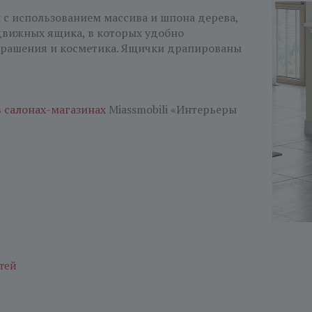
 с использованием массива и шпона дерева,
вижных ящика, в которых удобно
крашения и косметика. Ящички драпированы
в
салонах-магазинах
Miassmobili «Интерьеры
тей