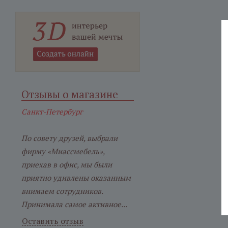
Отзывы о магазине
Санкт-Петербург
По совету друзей, выбрали
фирму «Миассмебель»,
приехав в офис, мы были
приятно удивлены оказанным
внимаем сотрудников.
Принимала самое активное...
Оставить отзыв