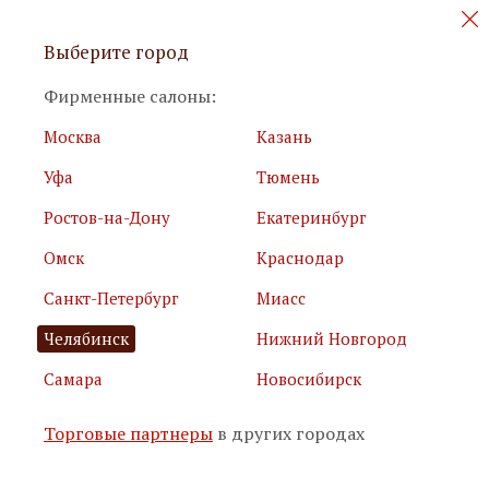
Персональные акции и новинки
Выберите город
мебели
Фирменные салоны:
Москва
Казань
Уфа
Тюмень
Ростов-на-Дону
Екатеринбург
Омск
Краснодар
Я принимаю
условия использования сайта
Санкт-Петербург
Миасс
Я соглашаюсь с
политикой обработки персональных
данных
Челябинск
Нижний Новгород
Самара
Новосибирск
Подписаться
Торговые партнеры
в других городах