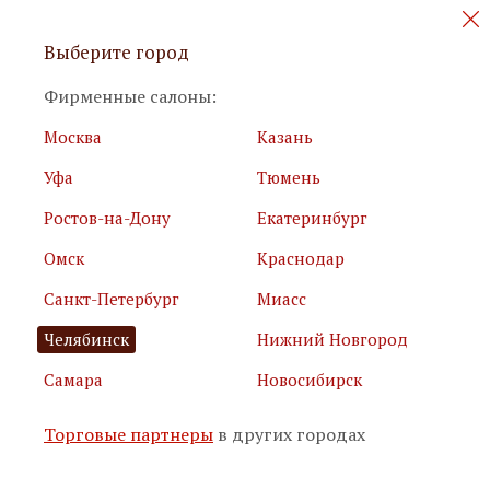
Персональные акции и новинки
Выберите город
мебели
Фирменные салоны:
Москва
Казань
Уфа
Тюмень
Ростов-на-Дону
Екатеринбург
Омск
Краснодар
Я принимаю
условия использования сайта
Санкт-Петербург
Миасс
Я соглашаюсь с
политикой обработки персональных
данных
Челябинск
Нижний Новгород
Самара
Новосибирск
Подписаться
Торговые партнеры
в других городах