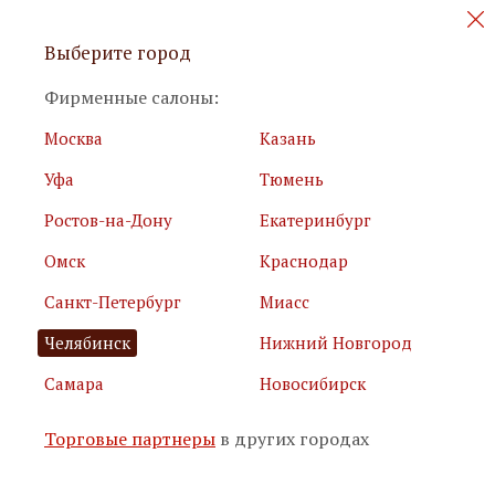
Персональные акции и новинки
Выберите город
мебели
Фирменные салоны:
Москва
Казань
Уфа
Тюмень
Ростов-на-Дону
Екатеринбург
Омск
Краснодар
Я принимаю
условия использования сайта
Санкт-Петербург
Миасс
Я соглашаюсь с
политикой обработки персональных
данных
Челябинск
Нижний Новгород
Самара
Новосибирск
Подписаться
Торговые партнеры
в других городах