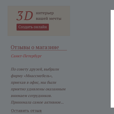
Отзывы о магазине
Санкт-Петербург
По совету друзей, выбрали
фирму «Миассмебель»,
приехав в офис, мы были
приятно удивлены оказанным
внимаем сотрудников.
Принимала самое активное...
Оставить отзыв