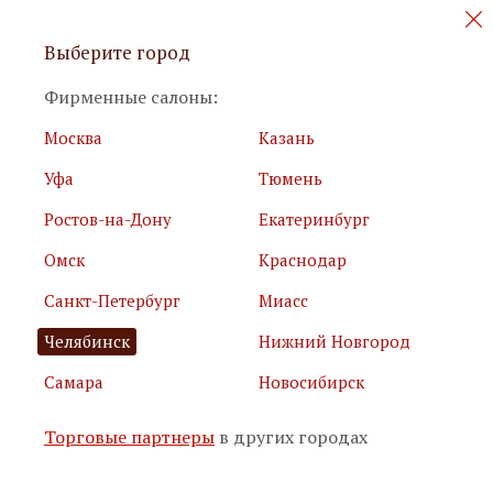
Персональные акции и новинки
Выберите город
мебели
Фирменные салоны:
Москва
Казань
Уфа
Тюмень
Ростов-на-Дону
Екатеринбург
Омск
Краснодар
Я принимаю
условия использования сайта
Санкт-Петербург
Миасс
Я соглашаюсь с
политикой обработки персональных
данных
Челябинск
Нижний Новгород
Самара
Новосибирск
Подписаться
Торговые партнеры
в других городах