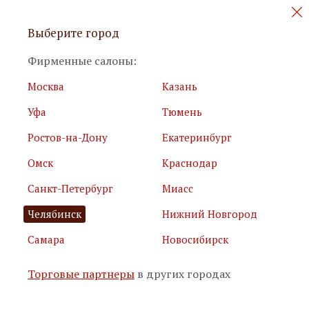
Персональные акции и новинки
Выберите город
мебели
Фирменные салоны:
Москва
Казань
Уфа
Тюмень
Ростов-на-Дону
Екатеринбург
Омск
Краснодар
Я принимаю
условия использования сайта
Санкт-Петербург
Миасс
Я соглашаюсь с
политикой обработки персональных
данных
Челябинск
Нижний Новгород
Самара
Новосибирск
Подписаться
Торговые партнеры
в других городах