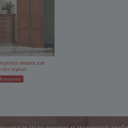
 Лоренцо вишня для
я без зеркал
В корзину
рсональные акции и новинки меб