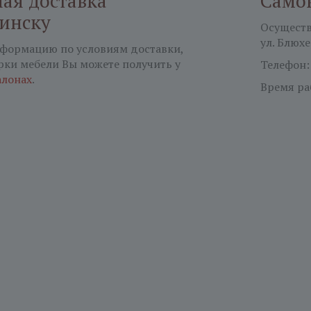
ая доставка
Само
бинску
Осуществл
ул. Блюхе
формацию по условиям доставки,
рки мебели Вы можете получить у
Телефон
алонах
.
Время ра