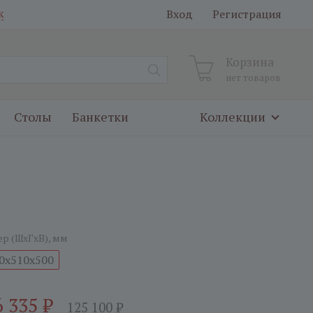
Вход
Регистрация
к
Корзина
нет товаров
Столы
Банкетки
Коллекции
ер (ШxГxВ), мм
0x510x500
6 335
₽
125 100
₽