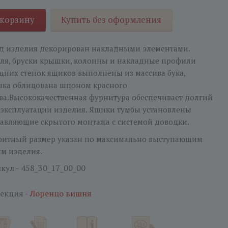
 корзину
Купить без оформления
д изделия декорирован накладными элементами.
ля, бруски крышки, колонны и накладные профили
дних стенок ящиков выполнены из массива бука,
ка облицована шпоном красного
ва.Высококачественная фурнитура обеспечивает долгий
 эксплуатации изделия. Ящики тумбы установлены
авляющие скрытого монтажа с системой доводки.
ритный размер указан по максимально выступающим
ям изделия.
кул - 458_30_17_00_00
екция -
Лоренцо вишня