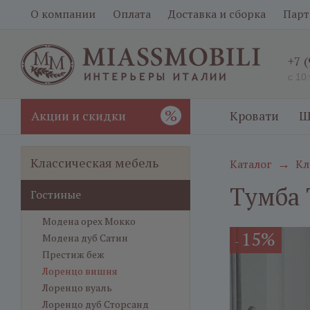
О компании
Оплата
Доставка и сборка
Парт
+7 
с 10
%
Акции и скидки
Кровати
Ш
Классическая мебель
Каталог
Кл
→
Тумба 
Гостиные
Модена орех Мокко
15%
Модена дуб Сатин
-
Престиж беж
Лоренцо вишня
Лоренцо вуаль
Лоренцо дуб Сторсанд