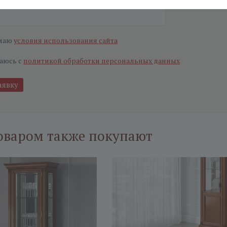
маю
условия использования сайта
аюсь с
политикой обработки персональных данных
оваром также покупают