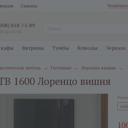
нерам
Салоны
Челябинс
(908) 818-75-89
:00 до 20:00
кафы
Витрины
Тумбы
Комоды
Зеркала
ассическая мебель
Гостиные
Лоренцо вишня
→
→
→
ТВ 1600 Лоренцо вишня
Разм
160
10