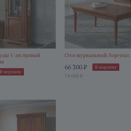
уды 1-дв правый
Стол журнальный Лоренцо
ня
66 300
₽
В корзину
В корзину
78 000
₽