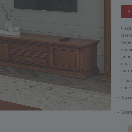
В
Фаса
Цоко
пере
крыш
дере
срок
напр
Габа
част
Арти
Колл