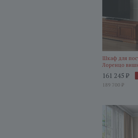
Шкаф для пос
Лоренцо виш
161 245
₽
189 700
₽