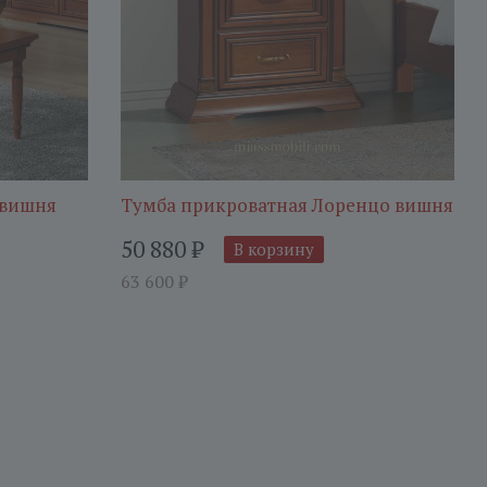
 вишня
Тумба прикроватная Лоренцо вишня
50 880
₽
В корзину
63 600
₽