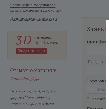
Расширение модельного
ряда в коллекции Джоконда
Подписаться на новости
Заявка
Имя и фам
Телефон
*
Отзывы о магазине
Санкт-Петербург
Электронна
По совету друзей, выбрали
фирму «Миассмебель»,
*
— обязател
приехав в офис, мы были
Подтвердит