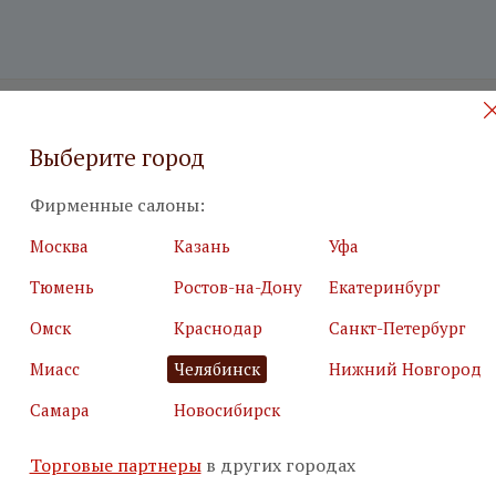
 на бесплатный дизайн-проект
Выберите город
илия
*
Подробн
Фирменные салоны:
Москва
Казань
Уфа
Тюмень
Ростов-на-Дону
Екатеринбург
Омск
Краснодар
Санкт-Петербург
я почта
*
Салон
*
Миасс
Челябинск
Нижний Новгород
Самара
Новосибирск
ьные поля
Торговые партнеры
в других городах
е, что вы не робот
*