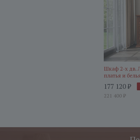
Шкаф 2-х дв.
платья и бель
177 120
₽
221 400
₽
Пе