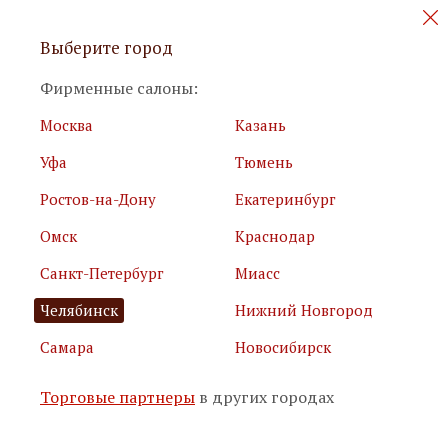
Персональные акции и новинки
Выберите город
мебели
Фирменные салоны:
Москва
Казань
Уфа
Тюмень
Ростов-на-Дону
Екатеринбург
Омск
Краснодар
Я принимаю
условия использования сайта
Санкт-Петербург
Миасс
Я соглашаюсь с
политикой обработки персональных
данных
Челябинск
Нижний Новгород
Самара
Новосибирск
Подписаться
Торговые партнеры
в других городах