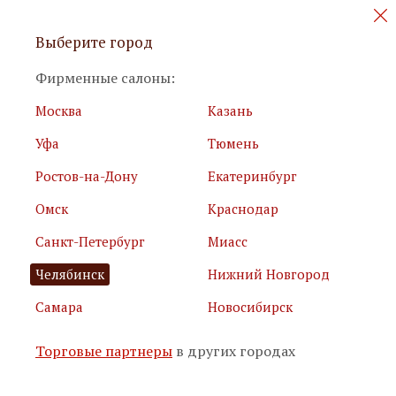
Персональные акции и новинки
Выберите город
мебели
Фирменные салоны:
Москва
Казань
Уфа
Тюмень
Ростов-на-Дону
Екатеринбург
Омск
Краснодар
Я принимаю
условия использования сайта
Санкт-Петербург
Миасс
Я соглашаюсь с
политикой обработки персональных
данных
Челябинск
Нижний Новгород
Самара
Новосибирск
Подписаться
Торговые партнеры
в других городах