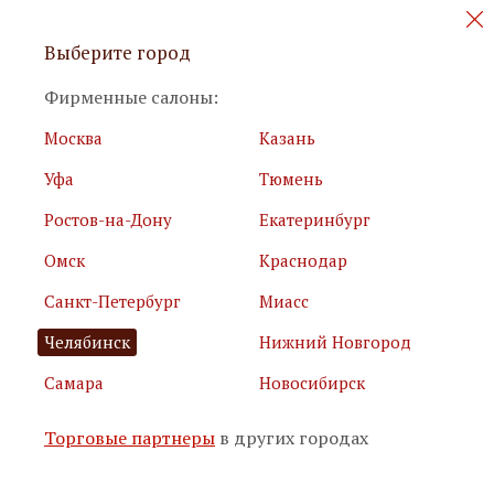
Персональные акции и новинки
Выберите город
мебели
Фирменные салоны:
Москва
Казань
Уфа
Тюмень
Ростов-на-Дону
Екатеринбург
Омск
Краснодар
Я принимаю
условия использования сайта
Санкт-Петербург
Миасс
Я соглашаюсь с
политикой обработки персональных
данных
Челябинск
Нижний Новгород
Самара
Новосибирск
Подписаться
Торговые партнеры
в других городах