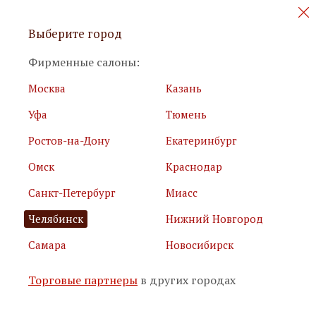
Персональные акции и новинки
Выберите город
мебели
Фирменные салоны:
Москва
Казань
Уфа
Тюмень
Ростов-на-Дону
Екатеринбург
Омск
Краснодар
Я принимаю
условия использования сайта
Санкт-Петербург
Миасс
Я соглашаюсь с
политикой обработки персональных
данных
Челябинск
Нижний Новгород
Самара
Новосибирск
Подписаться
Торговые партнеры
в других городах