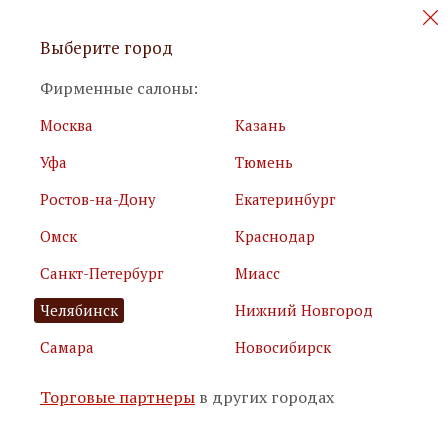
Персональные акции и новинки
Выберите город
мебели
Фирменные салоны:
Москва
Казань
Уфа
Тюмень
Ростов-на-Дону
Екатеринбург
Омск
Краснодар
Я принимаю
условия использования сайта
Санкт-Петербург
Миасс
Я соглашаюсь с
политикой обработки персональных
данных
Челябинск
Нижний Новгород
Самара
Новосибирск
Подписаться
Торговые партнеры
в других городах