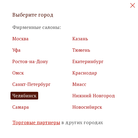
Персональные акции и новинки
Выберите город
мебели
Фирменные салоны:
Москва
Казань
Уфа
Тюмень
Ростов-на-Дону
Екатеринбург
Омск
Краснодар
Я принимаю
условия использования сайта
Санкт-Петербург
Миасс
Я соглашаюсь с
политикой обработки персональных
данных
Челябинск
Нижний Новгород
Самара
Новосибирск
Подписаться
Торговые партнеры
в других городах