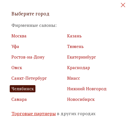
Персональные акции и новинки
Выберите город
мебели
Фирменные салоны:
Москва
Казань
Уфа
Тюмень
Ростов-на-Дону
Екатеринбург
Омск
Краснодар
Я принимаю
условия использования сайта
Санкт-Петербург
Миасс
Я соглашаюсь с
политикой обработки персональных
данных
Челябинск
Нижний Новгород
Самара
Новосибирск
Подписаться
Торговые партнеры
в других городах