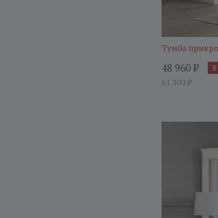
Тумба прикро
48 960
₽
В
61 200
₽