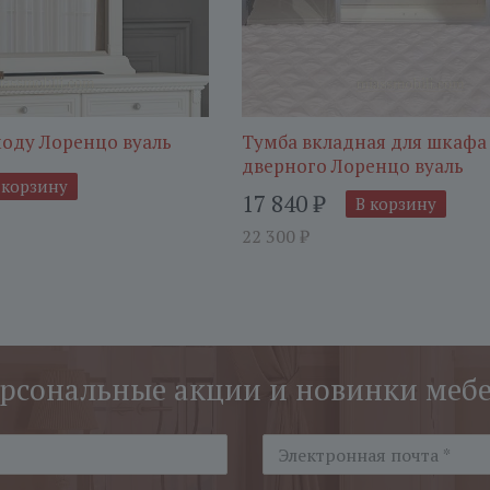
моду Лоренцо вуаль
Тумба вкладная для шкафа 
дверного Лоренцо вуаль
 корзину
17 840
₽
В корзину
22 300
₽
рсональные акции и новинки меб