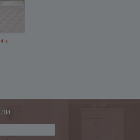
4-х
ели