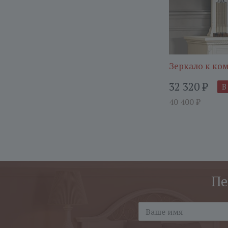
Зеркало к ко
32 320
₽
В
40 400
₽
Пе