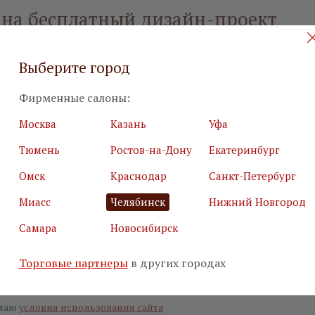
 на бесплатный дизайн-проект
илия
*
Подробн
Выберите город
Фирменные салоны:
Москва
Казань
Уфа
Тюмень
Ростов-на-Дону
Екатеринбург
я почта
*
Салон
*
Омск
Краснодар
Санкт-Петербург
Миасс
Челябинск
Нижний Новгород
ьные поля
Самара
Новосибирск
е, что вы не робот
*
Торговые партнеры
в других городах
маю
условия использования сайта