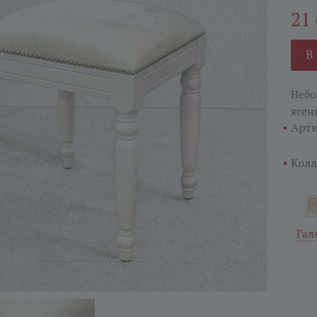
21
В
Небо
ясен
Арти
Колл
Гал