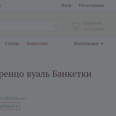
Вход
Регистрация
к
Корзина
нет товаров
Столы
Банкетки
Коллекции
ренцо вуаль Банкетки
ер (ШxДxВ), мм
x390x474