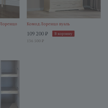
 Лоренцо
Комод Лоренцо вуаль
109 200
₽
В корзину
136 500
₽