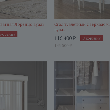
ватная Лоренцо вуаль
Стол туалетный с зеркалом
вуаль
 корзину
116 400
₽
В корзину
145 500
₽