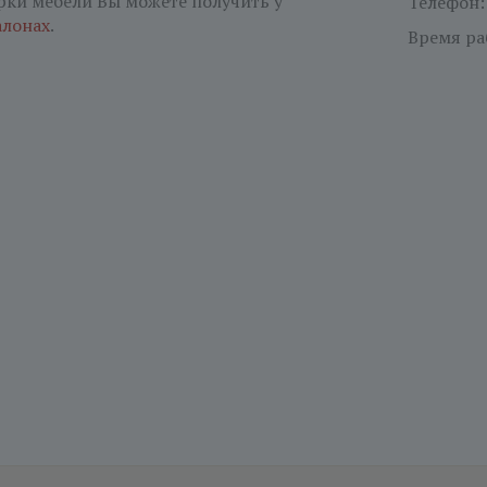
рки мебели Вы можете получить у
Телефон
алонах
.
Время ра