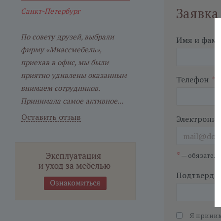
Заявка
Санкт-Петербург
По совету друзей, выбрали
Имя и фам
фирму «Миассмебель»,
приехав в офис, мы были
приятно удивлены оказанным
Телефон
*
внимаем сотрудников.
Принимала самое активное...
Оставить отзыв
Электронна
*
— обязател
Подтвердит
Я прини