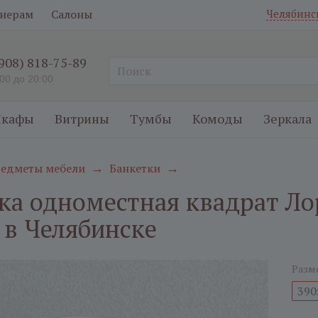
нерам
Салоны
Челябинс
(908) 818-75-89
:00 до 20:00
кафы
Витрины
Тумбы
Комоды
Зеркала
едметы мебели
Банкетки
→
→
ка одноместная квадрат Ло
 в Челябинске
Разм
390