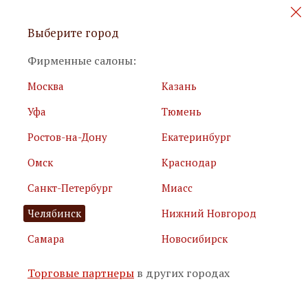
Персональные акции и новинки
Выберите город
мебели
Фирменные салоны:
Москва
Казань
Уфа
Тюмень
Ростов-на-Дону
Екатеринбург
Омск
Краснодар
Я принимаю
условия использования сайта
Санкт-Петербург
Миасс
Я соглашаюсь с
политикой обработки персональных
данных
Челябинск
Нижний Новгород
Самара
Новосибирск
Подписаться
Торговые партнеры
в других городах