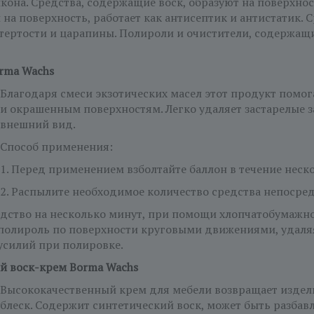
икона. Средства, содержащие воск, образуют на поверхно
на поверхность, работает как антисептик и антистатик. 
тертости и царапины. Полироли и очистители, содержащ
rma Wachs
Благодаря смеси экзотических масел этот продукт помо
и окрашенным поверхностям. Легко удаляет застарелые 
внешний вид.
Способ применения:
1. Перед применением взболтайте баллон в течение неск
2. Распылите необходимое количество средства непосред
редство на несколько минут, при помощи хлопчатобумажн
полироль по поверхности круговыми движениями, удаляя
усилий при полировке.
й воск-крем Borma Wachs
Высококачественный крем для мебели возвращает изде
блеск. Содержит синтетический воск, может быть разб