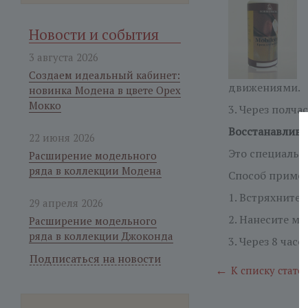
Новости и события
3 августа 2026
Создаем идеальный кабинет:
движениями.
новинка Модена в цвете Орех
Мокко
3. Через полч
Восстанавлива
22 июня 2026
Это специальн
Расширение модельного
ряда в коллекции Модена
Способ приме
1. Встряхните
29 апреля 2026
2. Нанесите м
Расширение модельного
ряда в коллекции Джоконда
3. Через 8 ча
Подписаться на новости
←
К списку стате