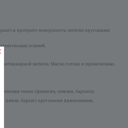
бархат) и протрите поверхность мебели круговыми
значительных усилий.
а антикварной мебели. Масло готово к применению.
 помощи ткани (фланели, плюши, бархата).
ель, плюш, бархат) круговыми движениями.