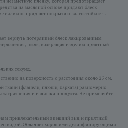
сти незаметную пленку, которая предотвращает
Средства на масляной основе придают блеск
ие силикон, придают покрытию влагостойкость
гает вернуть потерянный блеск лакированным
загрязнения, пыль, возвращая изделию приятный
ольких секунд.
ственно на поверхность с расстояния около 25 см.
ой ткани (фланели, плюши, бархата) равномерно
 загрязнения и излишки продукта. Не применяйте
лиям привлекательный внешний вид и приятный
авлен водой. Обладает хорошими дезинфицирующими