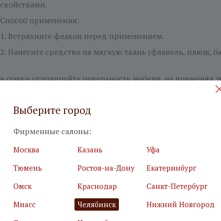
свойствами.
Способ применения:
1. Встряхните флакон перед применением.
2. Нанесите средство на мягкую ткань (фланель, плюш, 
аса сушки отполируйте поверхность мебели, не применяя 
ющее масло Borma Wachs
Выберите город
ый продукт для реставрации и сохранения внешнего вид
нения:
Фирменные салоны:
 флакон перед применением.
Москва
Казань
Уфа
асло равномерно на чистую сухую поверхность мебели при
Тюмень
Ростов-на-Дону
Екатеринбург
сов отполируйте поверхность изделия сухой тканью (флан
Омск
Краснодар
Санкт-Петербург
й
Миасс
Челябинск
Нижний Новгород