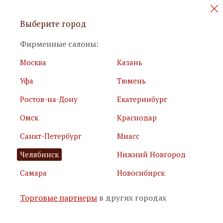
Персональные акции и новинки
Выберите город
мебели
Фирменные салоны:
Москва
Казань
Уфа
Тюмень
Ростов-на-Дону
Екатеринбург
Омск
Краснодар
Я принимаю
условия использования сайта
Санкт-Петербург
Миасс
Я соглашаюсь с
политикой обработки персональных
данных
Челябинск
Нижний Новгород
Самара
Новосибирск
Подписаться
Торговые партнеры
в других городах