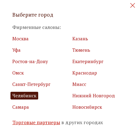
Персональные акции и новинки
Выберите город
мебели
Фирменные салоны:
Москва
Казань
Уфа
Тюмень
Ростов-на-Дону
Екатеринбург
Омск
Краснодар
Я принимаю
условия использования сайта
Санкт-Петербург
Миасс
Я соглашаюсь с
политикой обработки персональных
данных
Челябинск
Нижний Новгород
Самара
Новосибирск
Подписаться
Торговые партнеры
в других городах