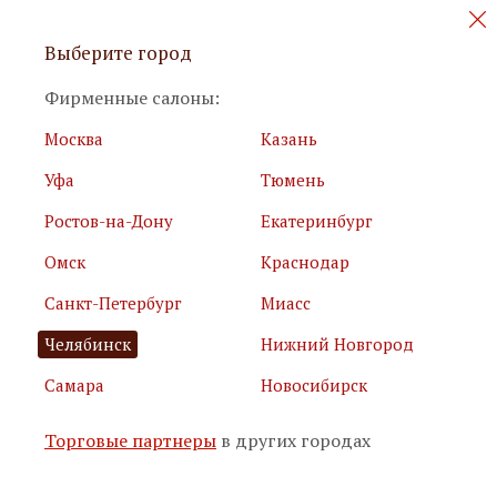
Персональные акции и новинки
Выберите город
мебели
Фирменные салоны:
Москва
Казань
Уфа
Тюмень
Ростов-на-Дону
Екатеринбург
Омск
Краснодар
Я принимаю
условия использования сайта
Санкт-Петербург
Миасс
Я соглашаюсь с
политикой обработки персональных
данных
Челябинск
Нижний Новгород
Самара
Новосибирск
Подписаться
Торговые партнеры
в других городах