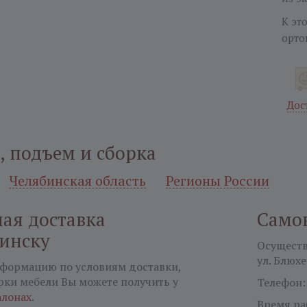
К эт
орто
Дос
, подъем и сборка
Челябинская область
Регионы России
ая доставка
Само
бинску
Осуществл
ул. Блюхе
формацию по условиям доставки,
рки мебели Вы можете получить у
Телефон
алонах
.
Время ра