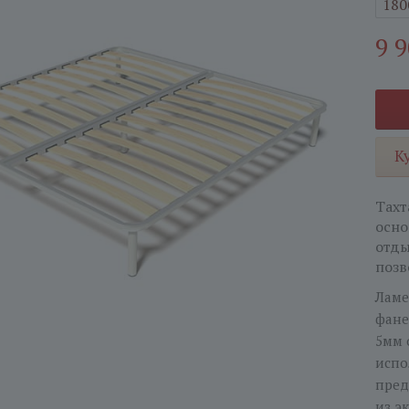
180
9 
К
Тахт
осно
отды
позв
Ламе
фане
5мм 
испо
пред
из э