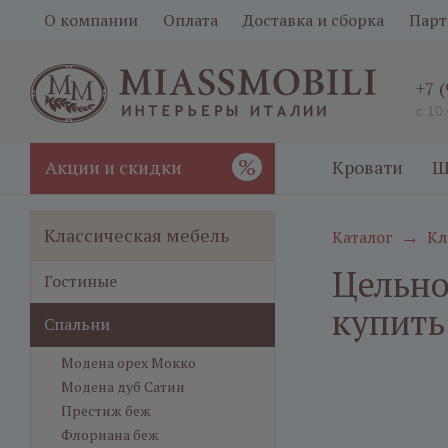
О компании
Оплата
Доставка и сборка
Парт
+7 
с 10
%
Акции и скидки
Кровати
Ш
Классическая мебель
Каталог
Кл
→
Цельно
Гостиные
купить
Спальни
Модена орех Мокко
Модена дуб Сатин
Престиж беж
Флориана беж