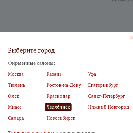
Выберите город
Фирменные салоны:
Москва
Казань
Уфа
Тюмень
Ростов-на-Дону
Екатеринбург
Омск
Краснодар
Санкт-Петербург
Миасс
Челябинск
Нижний Новгород
Самара
Новосибирск
 на бесплатный дизайн-проект
Торговые партнеры
в других городах