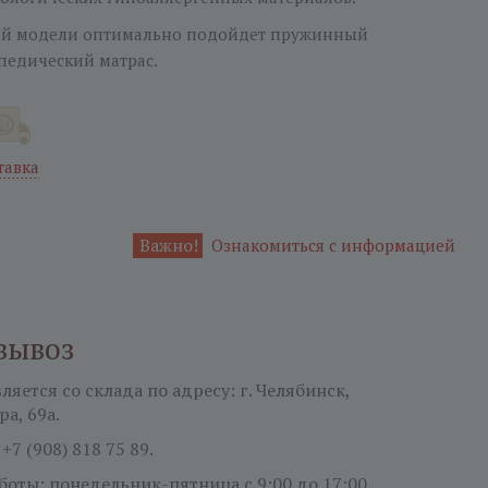
ой модели оптимально подойдет пружинный
педический матрас.
тавка
Важно!
Ознакомиться с информацией
вывоз
яется со склада по адресу: г. Челябинск,
ра, 69а.
:
+7 (908) 818 75 89.
боты: понедельник-пятница
с 9:00 до 17:00.