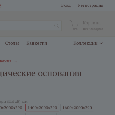
Вход
Регистрация
к
Корзина
нет товаров
Столы
Банкетки
Коллекции
вания
→
дические основания
еры (ШxГxВ), мм
0x2000x290
1400x2000x290
1600x2000x290