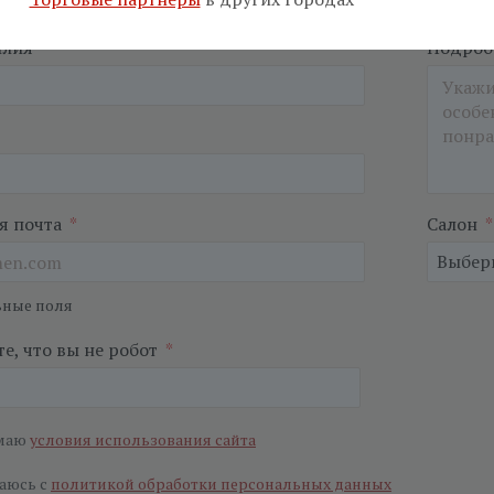
илия
*
Подробн
я почта
*
Салон
*
ьные поля
е, что вы не робот
*
маю
условия использования сайта
аюсь с
политикой обработки персональных данных