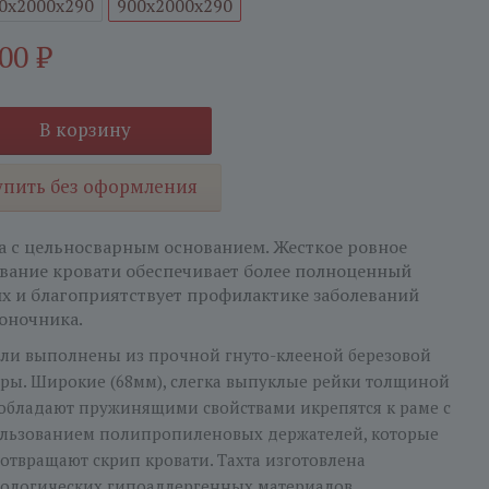
0x2000x290
900x2000x290
900
₽
В корзину
упить без оформления
а с цельносварным основанием. Жесткое ровное
вание кровати обеспечивает более полноценный
х и благоприятствует профилактике заболеваний
оночника.
ли выполнены из прочной гнуто-клееной березовой
ры. Широкие (68мм), слегка выпуклые рейки толщиной
обладают пружинящими свойствами икрепятся к раме с
льзованием полипропиленовых держателей, которые
отвращают скрип кровати. Тахта изготовлена
кологических гипоаллергенных материалов.