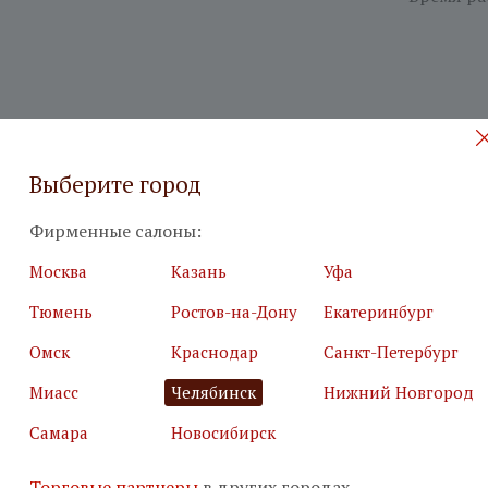
Выберите город
Фирменные салоны:
Москва
Казань
Уфа
Тюмень
Ростов-на-Дону
Екатеринбург
Омск
Краснодар
Санкт-Петербург
Миасс
Челябинск
Нижний Новгород
Самара
Новосибирск
 на бесплатный дизайн-проект
Торговые партнеры
в других городах