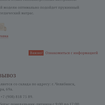
ой модели оптимально подойдет пружинный
педический матрас.
тавка
Важно!
Ознакомиться с информацией
вывоз
яется со склада по адресу: г. Челябинск,
ра, 69а.
:
+7 (908) 818 75 89.
боты: понедельник-пятница
с 9:00 до 17:00.