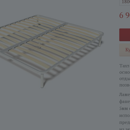
180
6 
К
Тахт
осно
отды
позв
Ламе
фане
5мм 
испо
пред
из э