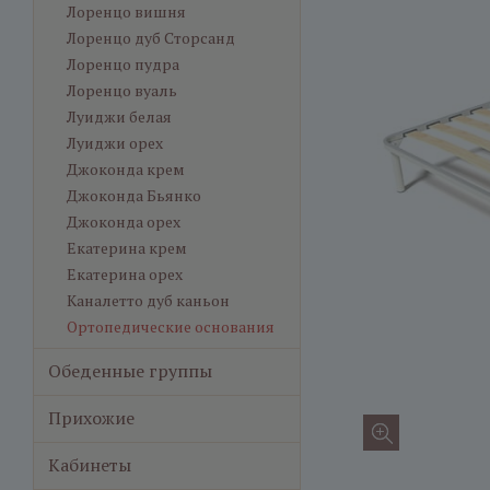
Лоренцо вишня
Лоренцо дуб Сторсанд
Лоренцо пудра
Лоренцо вуаль
Луиджи белая
Луиджи орех
Джоконда крем
Джоконда Бьянко
Джоконда орех
Екатерина крем
Екатерина орех
Каналетто дуб каньон
Ортопедические основания
Обеденные группы
Прихожие
Кабинеты