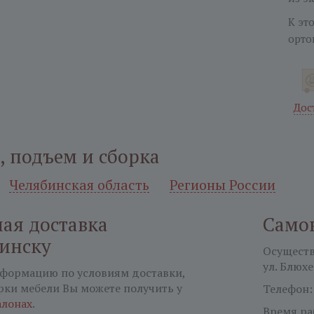
К эт
орто
Дос
, подъем и сборка
Челябинская область
Регионы России
ая доставка
Само
бинску
Осуществл
ул. Блюхе
формацию по условиям доставки,
рки мебели Вы можете получить у
Телефон
алонах
.
Время ра