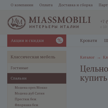
О компании
Оплата
Доставка и сборка
Парт
+7 
с 10
%
Акции и скидки
Кровати
Ш
Классическая мебель
Каталог
Кл
→
Цельно
Гостиные
купить
Спальни
Модена орех Мокко
Модена дуб Сатин
Престиж беж
Флориана беж