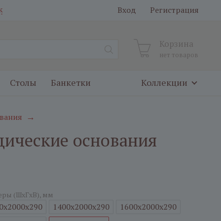
Вход
Регистрация
к
Корзина
нет товаров
Столы
Банкетки
Коллекции
вания
→
дические основания
еры (ШxГxВ), мм
0x2000x290
1400x2000x290
1600x2000x290