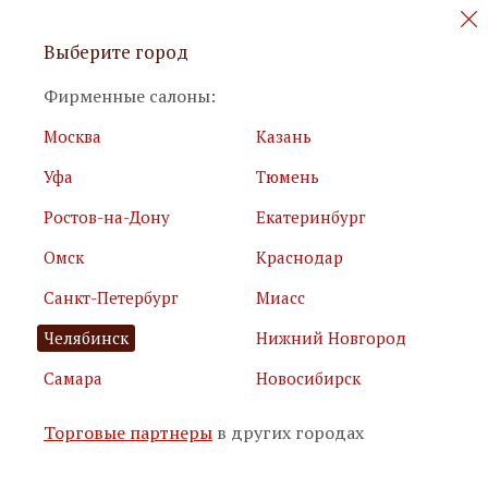
Персональные акции и новинки
Выберите город
мебели
Фирменные салоны:
Москва
Казань
Уфа
Тюмень
Ростов-на-Дону
Екатеринбург
Омск
Краснодар
Я принимаю
условия использования сайта
Санкт-Петербург
Миасс
Я соглашаюсь с
политикой обработки персональных
данных
Челябинск
Нижний Новгород
Самара
Новосибирск
Подписаться
Торговые партнеры
в других городах